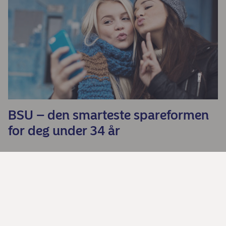
BSU – den smarteste spareformen
for deg under 34 år
Generelt om risiko ved sparing i
fond