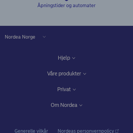
Åpningstider og automater
Hjelp
Kundeservice
Våre produkter
Samtykke lånedokumentasjon
Daglig bruk
Privat
Gode råd om sikkerhet på nett
Nettbank og mobilbank
Bli kunde
Om Nordea
Ris, ros og klager
Kredittkort: Fleksibilitet og gode fordeler
Fagforbundstilbud
Hvem vi er
Bankkort
Ditt liv
Nordea i tall
Generelle vilkår
Nordeas personvernpolicy