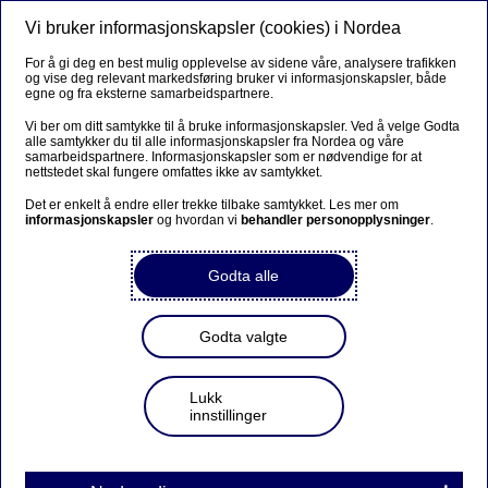
Vi bruker informasjonskapsler (cookies) i Nordea
Meny
Søk
Logg inn
For å gi deg en best mulig opplevelse av sidene våre, analysere trafikken
og vise deg relevant markedsføring bruker vi informasjonskapsler, både
Konto og betalinger
egne og fra eksterne samarbeidspartnere.
Vi ber om ditt samtykke til å bruke informasjonskapsler. Ved å velge Godta
alle samtykker du til alle informasjonskapsler fra Nordea og våre
samarbeidspartnere. Informasjonskapsler som er nødvendige for at
IBAN-nummer
nettstedet skal fungere omfattes ikke av samtykket.
Det er enkelt å endre eller trekke tilbake samtykket. Les mer om
informasjonskapsler
og hvordan vi
behandler personopplysninger
.
Se forskjellige lands BAN-formater
Godta alle
Finn ditt IBAN-nummer på
følgende måter:
Godta valgte
På kontoutskriften
Lukk
innstillinger
I mobilbanken ved å trykke på aktuell konto og så på
"Kontoopplysninger".