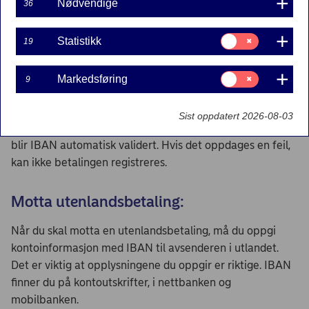
Nødvendige
36
I nettbanken ved å trykke på aktuell konto og så på
linken "Vis kontoopplysninger".
Samtykke
Statistikk
19
til:
Statistikk
I IBAN-kalkulatoren nederst på denne siden.
Samtykke
Markedsføring
9
til:
Gjennomføre utenlandsbetaling:
Markedsføring
Sist oppdatert 2026-08-03
Når du registrerer en betaling til utlandet i nettbanken,
blir IBAN automatisk validert. Hvis det oppdages en feil,
kan ikke betalingen registreres.
Motta utenlandsbetaling:
Når du skal motta en utenlandsbetaling, må du oppgi
kontoinformasjon med IBAN til avsenderen i utlandet.
Det er viktig at opplysningene du oppgir er riktige. IBAN
finner du på kontoutskrifter, i nettbanken og
mobilbanken.