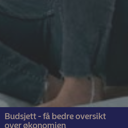
Budsjett - få bedre oversikt
over økonomien