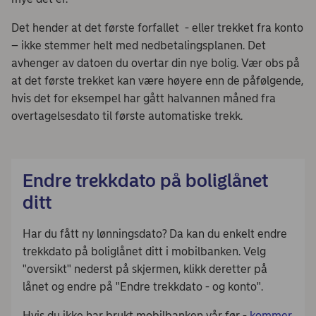
Det hender at det første forfallet - eller trekket fra konto
– ikke stemmer helt med nedbetalingsplanen. Det
avhenger av datoen du overtar din nye bolig. Vær obs på
at det første trekket kan være høyere enn de påfølgende,
hvis det for eksempel har gått halvannen måned fra
overtagelsesdato til første automatiske trekk.
Endre trekkdato på boliglånet
ditt
Har du fått ny lønningsdato? Da kan du enkelt endre
trekkdato på boliglånet ditt i mobilbanken. Velg
"oversikt" nederst på skjermen, klikk deretter på
lånet og endre på "Endre trekkdato - og konto".
Hvis du ikke har brukt mobilbanken vår før -
kommer