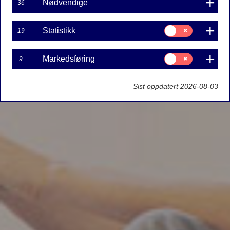
Nødvendige
36
Samtykke
Statistikk
19
til:
Statistikk
Samtykke
Markedsføring
9
til:
Markedsføring
Sist oppdatert 2026-08-03