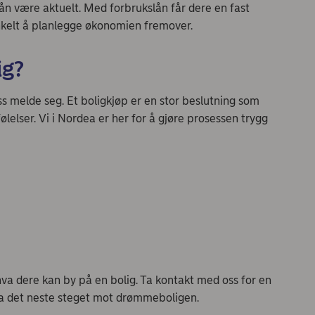
slån være aktuelt. Med forbrukslån får dere en fast
nkelt å planlegge økonomien fremover.
ig?
s melde seg. Et boligkjøp er en stor beslutning som
elser. Vi i Nordea er her for å gjøre prosessen trygg
hva dere kan by på en bolig. Ta kontakt med oss for en
å ta det neste steget mot drømmeboligen.