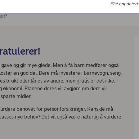
Bedriftsdialogen - Nordea Liv
Sist oppdater
en?
atulerer!
n gave og gir mye glede. Men å få barn medfører også
 koster en god del. Dere må investere i barnevogn, seng,
s brukt eller lånes av andre, men gratis er det ikke. I
g økonomi. Planene deres vil avgjøre om dere vil
sparte midler.
vurdere behovet for personforsikringer. Kanskje må
passes nye behov? Det vil også være naturlig å vurdere