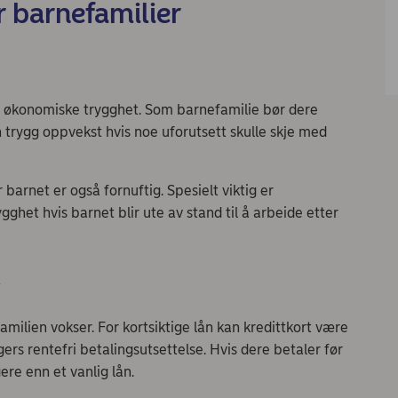
 barnefamilier
ens økonomiske trygghet. Som barnefamilie bør dere
n trygg oppvekst hvis noe uforutsett skulle skje med
arnet er også fornuftig. Spesielt viktig er
ghet hvis barnet blir ute av stand til å arbeide etter
v
milien vokser. For kortsiktige lån kan kredittkort være
gers rentefri betalingsutsettelse. Hvis dere betaler før
ere enn et vanlig lån.