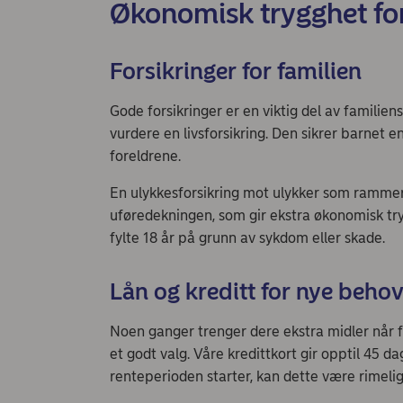
Økonomisk trygghet for
Forsikringer for familien
Gode forsikringer er en viktig del av famili
vurdere en livsforsikring. Den sikrer barnet e
foreldrene.
En ulykkesforsikring mot ulykker som rammer b
uføredekningen, som gir ekstra økonomisk tryg
fylte 18 år på grunn av sykdom eller skade.
Lån og kreditt for nye beho
Noen ganger trenger dere ekstra midler når fa
et godt valg. Våre kredittkort gir opptil 45 da
renteperioden starter, kan dette være rimelig