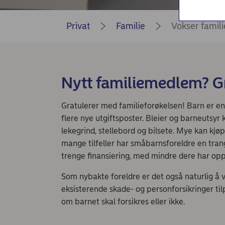
Nordea Liv (nettside)
Persondialogen - Nordea Liv
Privat
Familie
Vokser famili
Nytt familiemedlem? Gr
Gratulerer med familieforøkelsen! Barn er e
flere nye utgiftsposter. Bleier og barneutsyr
lekegrind, stellebord og bilsete. Mye kan kjøpe
mange tilfeller har småbarnsforeldre en tran
trenge finansiering, med mindre dere har opp
Som nybakte foreldre er det også naturlig å 
eksisterende skade- og personforsikringer til
om barnet skal forsikres eller ikke.