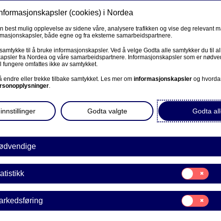
informasjonskapsler (cookies) i Nordea
Privat
Bedrift
Priv
en best mulig opplevelse av sidene våre, analysere trafikken og vise deg relevant 
ormasjonskapsler, både egne og fra eksterne samarbeidspartnere.
Våre produkter
Fagforbund
Kunde
R
 samtykke til å bruke informasjonskapsler. Ved å velge Godta alle samtykker du til al
apsler fra Nordea og våre samarbeidspartnere. Informasjonskapsler som er nødven
l fungere omfattes ikke av samtykket.
BEDRIFT
 å endre eller trekke tilbake samtykket. Les mer om
informasjonskapsler
og hvorda
rsonopplysninger
.
Corporate Netbank
innstillinger
Godta valgte
Godta all
AutoFX Hedging
ppstå flere nye
etraktning. Derfor er det
Bedriftens dokumenter
ødvendige
 skal sette et barn til
Våre sider -kundeinformasjon
ha tenkt gjennom når dere
Samtykke
atistikk
E
til:
VPS Investortjenester
Statistikk
Samtykke
arkedsføring
VPS Foretakstjenester
til:
Markedsføring