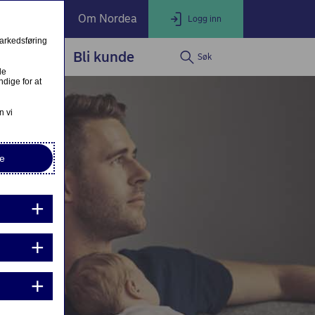
ate Banking
Om Nordea
Logg inn
markedsføring
service
Bli kunde
Søk
LOGG INN
Lukk
le
dige for at
Nettbank Privat
n vi
e
Nordea Business
Nordea Corporate
ndre eller fullfør private lånesøknader
Mine lånesøknader