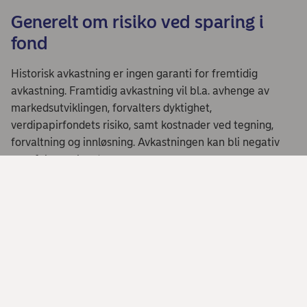
Generelt om risiko ved sparing i
fond
Historisk avkastning er ingen garanti for fremtidig
avkastning. Framtidig avkastning vil bl.a. avhenge av
markedsutviklingen, forvalters dyktighet,
verdipapirfondets risiko, samt kostnader ved tegning,
forvaltning og innløsning. Avkastningen kan bli negativ
som følge av kurstap.
Innholdet på denne siden er ikke ment som
investeringsråd eller anbefaling. Har du spørsmål om
investeringer eller ønsker personlig rådgivning, bør du
kontakte en rådgiver som kjenner deg og situasjonen din.