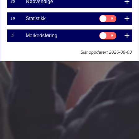
Nødvendige
36
Samtykke
Statistikk
19
til:
Statistikk
Samtykke
Markedsføring
9
til:
Markedsføring
Sist oppdatert 2026-08-03