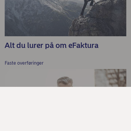
Alt du lurer på om eFaktura
Faste overføringer