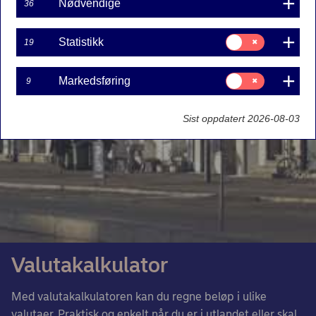
Nødvendige
36
Samtykke
Statistikk
19
til:
Statistikk
Samtykke
Markedsføring
9
til:
Markedsføring
Sist oppdatert 2026-08-03
Valutakalkulator
Med valutakalkulatoren kan du regne beløp i ulike
valutaer. Praktisk og enkelt når du er i utlandet eller skal