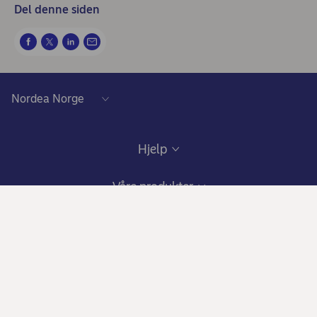
Del denne siden
Hjelp
Kundeservice
Våre produkter
Samtykke lånedokumentasjon
Daglig bruk
Privat
Gode råd om sikkerhet på nett
Nettbank og mobilbank
Bli kunde
Om Nordea
Ris, ros og klager
Kredittkort: Fleksibilitet og gode fordeler
Fagforbundstilbud
Hvem vi er
Bankkort
Ditt liv