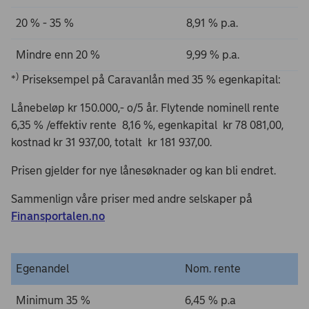
20 % - 35 %
8,91 % p.a.
Mindre enn 20 %
9,99 % p.a.
)
*
Priseksempel på Caravanlån med 35 % egenkapital:
Lånebeløp kr 150.000,- o/5 år. Flytende nominell rente
6,35 % /effektiv rente 8,16 %, egenkapital kr 78 081,00,
kostnad kr 31 937,00, totalt kr 181 937,00.
Prisen gjelder for nye lånesøknader og kan bli endret.
Sammenlign våre priser med andre selskaper på
Finansportalen.no
Egenandel
Nom. rente
Minimum 35 %
6,45 % p.a