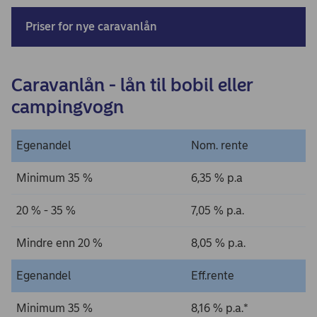
Priser for nye caravanlån
Caravanlån - lån til bobil eller
campingvogn
Egenandel
Nom. rente
Minimum 35 %
6,35 % p.a
20 % - 35 %
7,05 % p.a.
Mindre enn 20 %
8,05 % p.a.
Egenandel
Eff.rente
Minimum 35 %
8,16 % p.a.*