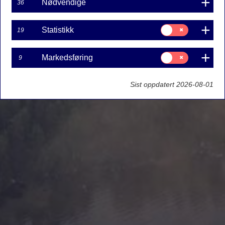
Nødvendige
36
Samtykke
Statistikk
19
til:
Statistikk
Samtykke
Markedsføring
9
til:
Markedsføring
Sist oppdatert 2026-08-01