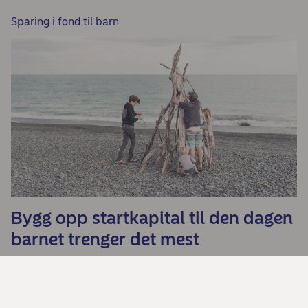
Sparing i fond til barn
Bygg opp startkapital til den dagen
barnet trenger det mest