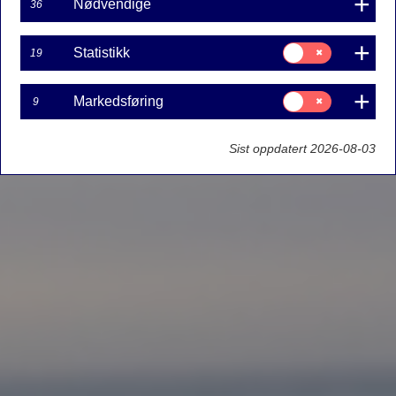
Nødvendige
36
Samtykke
Statistikk
19
til:
Statistikk
Samtykke
Markedsføring
9
til:
Markedsføring
Sist oppdatert 2026-08-03