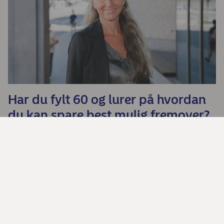
Har du fylt 60 og lurer på hvordan
du kan spare best mulig fremover?
Bjørn (65) sparer med rådgiver i ryggen