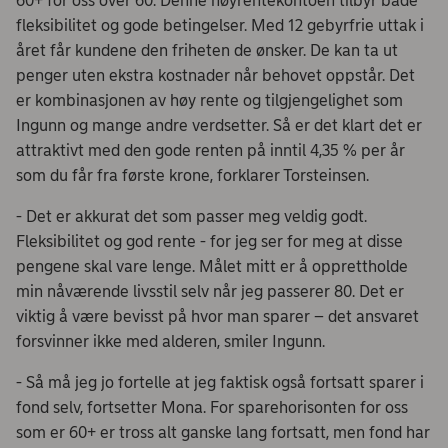
60+ for oss over 60. Denne høyrentekontoen tilbyr både
fleksibilitet og gode betingelser. Med 12 gebyrfrie uttak i
året får kundene den friheten de ønsker. De kan ta ut
penger uten ekstra kostnader når behovet oppstår. Det
er kombinasjonen av høy rente og tilgjengelighet som
Ingunn og mange andre verdsetter. Så er det klart det er
attraktivt med den gode renten på inntil 4,35 % per år
som du får fra første krone, forklarer Torsteinsen.
- Det er akkurat det som passer meg veldig godt.
Fleksibilitet og god rente - for jeg ser for meg at disse
pengene skal vare lenge. Målet mitt er å opprettholde
min nåværende livsstil selv når jeg passerer 80. Det er
viktig å være bevisst på hvor man sparer – det ansvaret
forsvinner ikke med alderen, smiler Ingunn.
- Så må jeg jo fortelle at jeg faktisk også fortsatt sparer i
fond selv, fortsetter Mona. For sparehorisonten for oss
som er 60+ er tross alt ganske lang fortsatt, men fond har