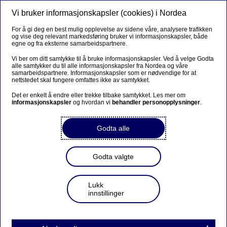
Vi bruker informasjonskapsler (cookies) i Nordea
Meny
Søk
Logg inn
For å gi deg en best mulig opplevelse av sidene våre, analysere trafikken
og vise deg relevant markedsføring bruker vi informasjonskapsler, både
egne og fra eksterne samarbeidspartnere.
Vi ber om ditt samtykke til å bruke informasjonskapsler. Ved å velge Godta
alle samtykker du til alle informasjonskapsler fra Nordea og våre
samarbeidspartnere. Informasjonskapsler som er nødvendige for at
nettstedet skal fungere omfattes ikke av samtykket.
Det er enkelt å endre eller trekke tilbake samtykket. Les mer om
informasjonskapsler
og hvordan vi
behandler personopplysninger
.
- Denne sparekontoen
Godta alle
bestemte jeg meg for raskt
Godta valgte
Ingunn Fjørtoft var aldri i tvil om hvilken sparekonto som
er best for henne. For når du skal leve et godt og langt
Lukk
pensjonsliv er både avkastning og fleksibilitet viktig.
innstillinger