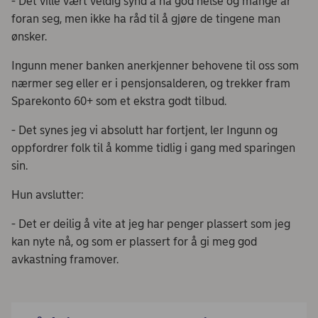
- Det ville vært veldig synd å ha god helse og mange år
foran seg, men ikke ha råd til å gjøre de tingene man
ønsker.
Ingunn mener banken anerkjenner behovene til oss som
nærmer seg eller er i pensjonsalderen, og trekker fram
Sparekonto 60+ som et ekstra godt tilbud.
- Det synes jeg vi absolutt har fortjent, ler Ingunn og
oppfordrer folk til å komme tidlig i gang med sparingen
sin.
Hun avslutter:
- Det er deilig å vite at jeg har penger plassert som jeg
kan nyte nå, og som er plassert for å gi meg god
avkastning framover.