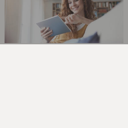
Lær alt om fond og kom i gang med
sparing
Del denne siden
Trenger du hjelp?