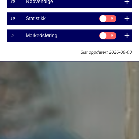
Nødvendige
36
Samtykke
Statistikk
19
til:
Statistikk
Samtykke
Markedsføring
9
til:
Markedsføring
Sist oppdatert 2026-08-03