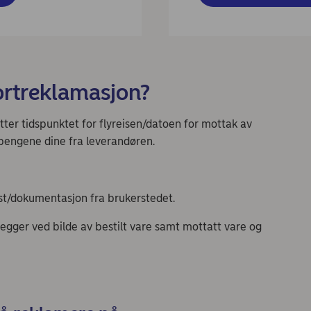
ortreklamasjon?
ter tidspunktet for flyreisen/datoen for mottak av
v pengene dine fra leverandøren.
:
st/dokumentasjon fra brukerstedet.
g legger ved bilde av bestilt vare samt mottatt vare og