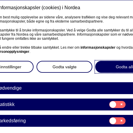
informasjonskapsler (cookies) i Nordea
Privat
Bedrift
Priv
en best mulig opplevelse av sidene våre, analysere trafikken og vise deg relevant 
ormasjonskapsler, både egne og fra eksterne samarbeidspartnere.
Våre produkter
Fagforbund
Kunde
R
 samtykke til å bruke informasjonskapsler. Ved å velge Godta alle samtykker du til al
apsler fra Nordea og våre samarbeidspartnere. Informasjonskapsler som er nødven
l fungere omfattes ikke av samtykket.
BEDRIFT
 å endre eller trekke tilbake samtykket. Les mer om
informasjonskapsler
og hvorda
rsonopplysninger
.
Corporate Netbank
innstillinger
Godta valgte
Godta all
AutoFX Hedging
kort eller et Nordea
pliktelser, kan du fremme
Bedriftens dokumenter
ødvendige
gjelder dersom du
Våre sider -kundeinformasjon
ransaksjoner på kortet
Samtykke
atistikk
E
til:
VPS Investortjenester
Statistikk
Samtykke
arkedsføring
VPS Foretakstjenester
til:
Markedsføring