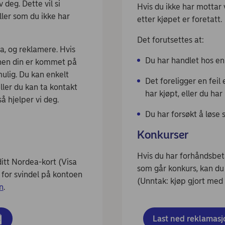
deg. Dette vil si
Hvis du ikke har mottar 
ller som du ikke har
etter kjøpet er foretatt.
Det forutsettes at:
, og reklamere. Hvis
Du har handlet hos e
jonen din er kommet på
ulig. Du kan enkelt
Det foreligger en feil
ller du kan ta kontakt
har kjøpt, eller du ha
å hjelper vi deg.
Du har forsøkt å løse 
Konkurser
Hvis du har forhåndsbetal
ditt Nordea-kort (Visa
som går konkurs, kan du
t for svindel på kontoen
(Unntak: kjøp gjort med 
n
.
Last ned reklamas