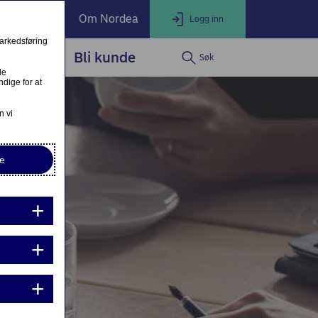
ate Banking
Om Nordea
Logg inn
markedsføring
service
Bli kunde
Søk
LOGG INN
Lukk
le
dige for at
Nettbank Privat
n vi
e
Nordea Business
Nordea Corporate
ndre eller fullfør private lånesøknader
Mine lånesøknader