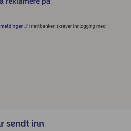
 å reklamere på
 meldinger
i nettbanken (krever innlogging med
t
ar sendt inn