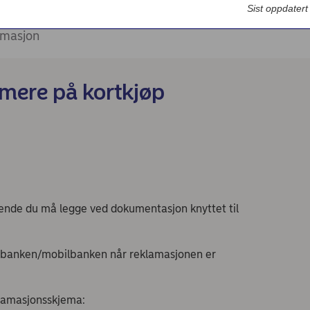
Bedriftsdialogen - Nordea Liv
Sist oppdater
amasjon
amere på kortkjøp
hende du må legge ved dokumentasjon knyttet til
tbanken/mobilbanken når reklamasjonen er
klamasjonsskjema: