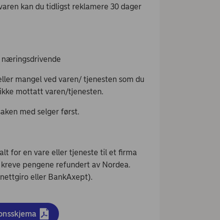
varen kan du tidligst reklamere 30 dager
n næringsdrivende
 eller mangel ved varen/ tjenesten som du
r ikke mottatt varen/tjenesten.
saken med selger først.
t for en vare eller tjeneste til et firma
 kreve pengene refundert av Nordea.
nettgiro eller BankAxept).
jonsskjema