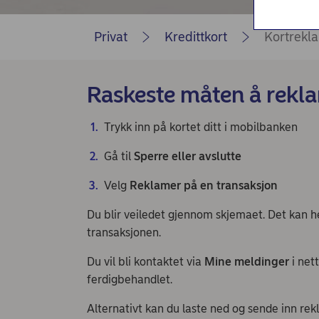
Nordea Liv (nettside)
Persondialogen - Nordea Liv
Privat
Kredittkort
Kortrekl
Raskeste måten å rekl
Trykk inn på kortet ditt i mobilbanken
Gå til
Sperre eller avslutte
Velg
Reklamer på en transaksjon
Du blir veiledet gjennom skjemaet. Det kan 
transaksjonen.
Du vil bli kontaktet via
Mine meldinger
i net
ferdigbehandlet.
Alternativt kan du laste ned og sende inn re