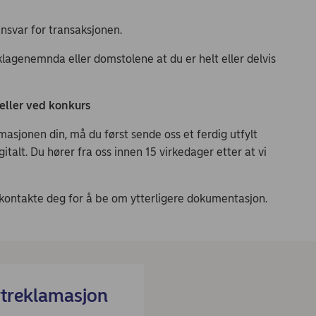
s:
ansvar for transaksjonen.
sklagenemnda eller domstolene at du er helt eller delvis
, eller ved konkurs
asjonen din, må du først sende oss et ferdig utfylt
talt. Du hører fra oss innen 15 virkedager etter at vi
vi kontakte deg for å be om ytterligere dokumentasjon.
rtreklamasjon