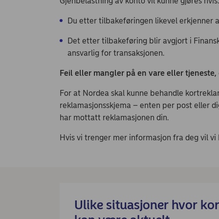
Gjenbelastning av konto vil kunne gjøres hvi
Du etter tilbakeføringen likevel erkjenner 
Det etter tilbakeføring blir avgjort i Finan
ansvarlig for transaksjonen.
Feil eller mangler på en vare eller tjeneste
For at Nordea skal kunne behandle kortreklam
reklamasjonsskjema – enten per post eller digi
har mottatt reklamasjonen din.
Hvis vi trenger mer informasjon fra deg vil 
Ulike situasjoner hvor ko