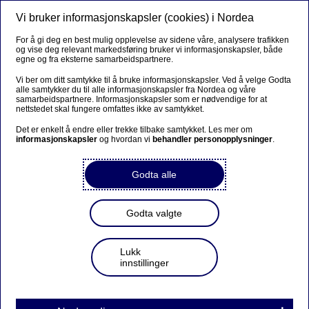
Vi bruker informasjonskapsler (cookies) i Nordea
Meny
Søk
Logg inn
For å gi deg en best mulig opplevelse av sidene våre, analysere trafikken
og vise deg relevant markedsføring bruker vi informasjonskapsler, både
Om Nordea
egne og fra eksterne samarbeidspartnere.
Vi ber om ditt samtykke til å bruke informasjonskapsler. Ved å velge Godta
alle samtykker du til alle informasjonskapsler fra Nordea og våre
samarbeidspartnere. Informasjonskapsler som er nødvendige for at
Kontakt kundeombudet
nettstedet skal fungere omfattes ikke av samtykket.
Det er enkelt å endre eller trekke tilbake samtykket. Les mer om
informasjonskapsler
og hvordan vi
behandler personopplysninger
.
Du kan klage ved å fylle ut skjemaet nedenfor.
Godta alle
Vi behandler alle klager så raskt som mulig. Du vil høre
fra oss senest innen 14 dager.
Godta valgte
Felt markert med stjerne (*) må fylles ut.
Lukk
innstillinger
Gjelder henvendelsen privat eller bedrift?
*