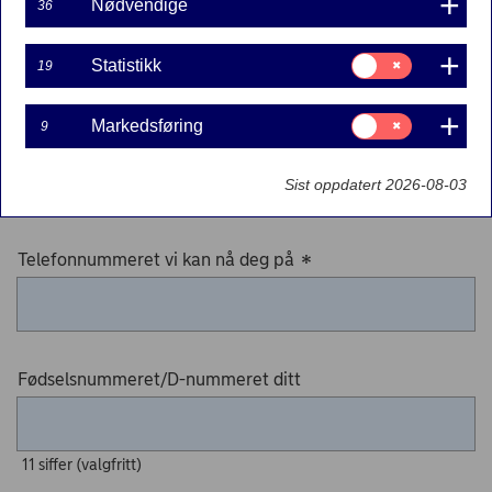
Nødvendige
36
Privat
Bedrift
Samtykke
Statistikk
19
til:
Statistikk
Navnet ditt
*
Samtykke
Markedsføring
9
til:
Markedsføring
Sist oppdatert 2026-08-03
Fornavn Etternavn
Telefonnummeret vi kan nå deg på
*
Fødselsnummeret/D-nummeret ditt
11 siffer (valgfritt)