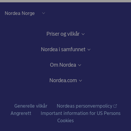
Priser og vilkår
Prisliste for personkunder
Nordea i samfunnet
Vilkår for personkunder
Nordea i sosiale medier
Om Nordea
Prisliste for bedriftskunder
Internasjonal skatterapportering (FATCA og CRS)
Rutine klagebehandling
Nordea.com
Vilkår for bedriftskunder
Finansagenter
Om Nordea
Retningslinjer for spørreundersøkelser
Hvem vi er
Generelle vilkår
Nordeas personvernpolicy
Ris, ros og klager
Angrerett
Important information for US Persons
Nordea i tall
Cookies
Nyheter og pressemeldinger