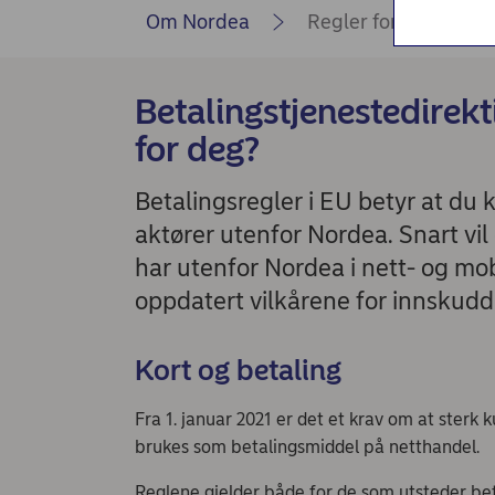
Nordea Liv (nettside)
Om Nordea
Regler for betalings
Persondialogen - Nordea Liv
Betalingstjenestedirekt
for deg?
Betalingsregler i EU betyr at du
aktører utenfor Nordea. Snart vil
har utenfor Nordea i nett- og mob
oppdatert vilkårene for innskudd
Kort og betaling
Fra 1. januar 2021 er det et krav om at sterk
brukes som betalingsmiddel på netthandel.
Reglene gjelder både for de som utsteder bet