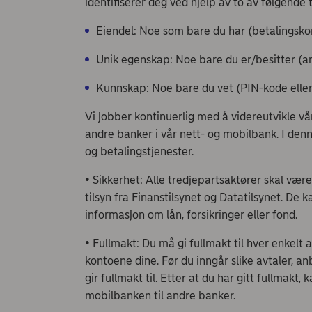
identifiserer deg ved hjelp av to av følgende
Eiendel: Noe som bare du har (betalingskort
Unik egenskap: Noe bare du er/besitter (an
Kunnskap: Noe bare du vet (PIN-kode eller
Vi jobber kontinuerlig med å videreutvikle vår
andre banker i vår nett- og mobilbank. I denn
og betalingstjenester.
• Sikkerhet: Alle tredjepartsaktører skal vær
tilsyn fra Finanstilsynet og Datatilsynet. De k
informasjon om lån, forsikringer eller fond.
• Fullmakt: Du må gi fullmakt til hver enkelt a
kontoene dine. Før du inngår slike avtaler, an
gir fullmakt til. Etter at du har gitt fullmak
mobilbanken til andre banker.