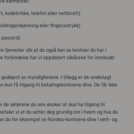
 tre elementer:
, kodebrikke, telefon eller nettbrett)
siktsgjenkjenning eller fingeravtrykk)
 passord)
e tjenester slik at du også kan se kontoer du har i
e forbindelse har vi oppdatert vilkårene for innskudd
e godkjent av myndighetene. I tillegg er de underlagt
an kun få tilgang til betalingskontoene dine. De får ikke
v de aktørene du selv ønsker at skal ha tilgang til
befaler vi at du setter deg grundig inn i hvem og hva du
t, kan du for eksempel se Nordea-kontoene dine i nett- og