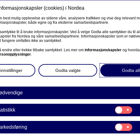
informasjonskapsler (cookies) i Nordea
Privat
Bedrift
Priv
en best mulig opplevelse av sidene våre, analysere trafikken og vise deg relevant 
ormasjonskapsler, både egne og fra eksterne samarbeidspartnere.
R
 samtykke til å bruke informasjonskapsler. Ved å velge Godta alle samtykker du til al
apsler fra Nordea og våre samarbeidspartnere. Informasjonskapsler som er nødven
l fungere omfattes ikke av samtykket.
BEDRIFT
 å endre eller trekke tilbake samtykket. Les mer om
informasjonskapsler
og hvorda
rsonopplysninger
.
gstjenester
Corporate Netbank
innstillinger
Godta valgte
Godta all
AutoFX Hedging
Bedriftens dokumenter
ødvendige
e, er EU-direktivet som
Våre sider -kundeinformasjon
Samtykke
atistikk
E
til:
VPS Investortjenester
Statistikk
Samtykke
arkedsføring
VPS Foretakstjenester
til:
Markedsføring