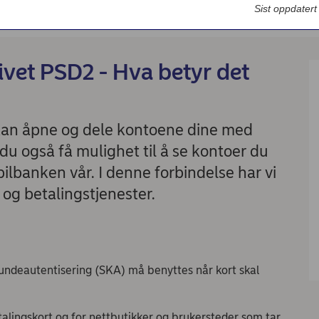
Bedriftsdialogen - Nordea Liv
Sist oppdater
tjenester – PSD2
ivet PSD2 - Hva betyr det
 kan åpne og dele kontoene dine med
 du også få mulighet til å se kontoer du
ilbanken vår. I denne forbindelse har vi
 og betalingstjenester.
 kundeautentisering (SKA) må benyttes når kort skal
alingskort og for nettbutikker og brukersteder som tar