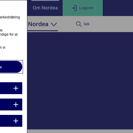
ate Banking
Om Nordea
Logg inn
markedsføring
Om Nordea
Søk
LOGG INN
Lukk
le
dige for at
Nettbank Privat
n vi
e
Nordea Business
Nordea Corporate
ndre eller fullfør private lånesøknader
Mine lånesøknader