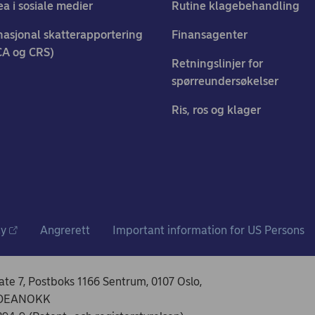
a i sosiale medier
Rutine klagebehandling
nasjonal skatterapportering
Finansagenter
CA og CRS)
Retningslinjer for
spørreundersøkelser
Ris, ros og klager
cy
Angrerett
Important information for US Persons
e 7, Postboks 1166 Sentrum, 0107 Oslo,
 NDEANOKK