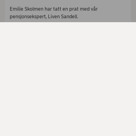
Emilie Skolmen har tatt en prat med vår
pensjonsekspert, Liven Sandell.
Varighet: 5:46
Les mer og start sparing til pensjon
Obs!
Godta Markedsføring-informasjonskapsler
for å
vise denne typen innhold fra Nordea