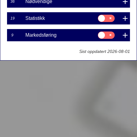
Nødvendige
36
Samtykke
Statistikk
19
til:
Statistikk
Samtykke
Markedsføring
9
til:
Markedsføring
Sist oppdatert 2026-08-01