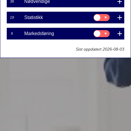
Nødvendige
36
Samtykke
Statistikk
19
til:
Statistikk
Samtykke
Markedsføring
9
til:
Markedsføring
Sist oppdatert 2026-08-03