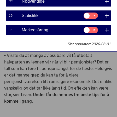
Nødvendige
36
Samtykke
Statistikk
19
til:
Statistikk
Samtykke
Markedsføring
9
til:
Markedsføring
Sist oppdatert 2026-08-01
- Visste du at mange av oss bare vil få utbetalt
halvparten av lønnen vår når vi blir pensjonister? Det er
tall som kan føre til pensjonsangst for de fleste. Heldigvis
er det mange grep du kan ta for å gjøre
pensjonstilværelsen litt romsligere økonomisk. Det er ikke
vanskelig, og det tar ikke lang tid. Og effekten kan være
stor, sier Liven.
Under får du hennes tre beste tips for å
komme i gang.