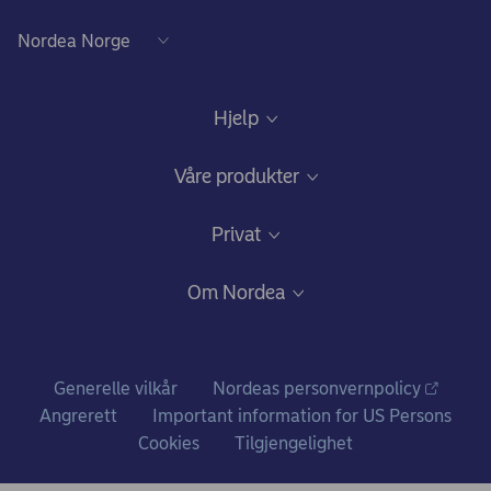
Hjelp
Kundeservice
Våre produkter
Samtykke lånedokumentasjon
Daglig bruk
Privat
Gode råd om sikkerhet på nett
Nettbank og mobilbank
Bli kunde
Om Nordea
Ris, ros og klager
Kredittkort: Fleksibilitet og gode fordeler
Fagforbundstilbud
Hvem vi er
Bankkort
Ditt liv
Nordea i tall
Generelle vilkår
Nordeas personvernpolicy
Konto og betalinger
Prisliste for personkunder
Angrerett
Important information for US Persons
Nyheter og pressemeldinger
Cookies
Tilgjengelighet
Lån
Vilkår for personkunder
Ledige stillinger
Sparing og investering