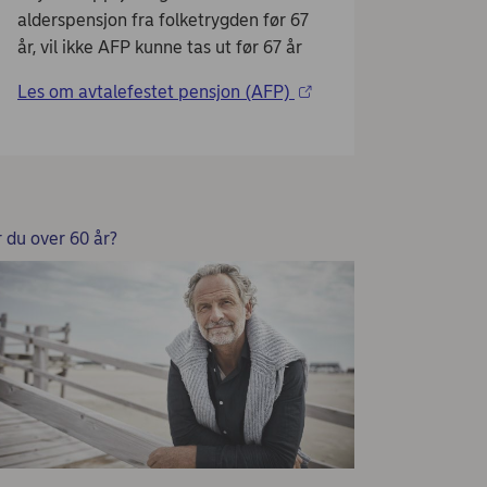
alderspensjon fra folketrygden før 67
år, vil ikke AFP kunne tas ut før 67 år
Les om avtalefestet pensjon (AFP)
r du over 60 år?