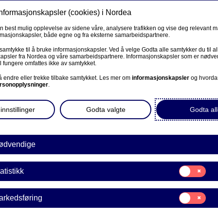
informasjonskapsler (cookies) i Nordea
Privat
Bedrift
Priv
en best mulig opplevelse av sidene våre, analysere trafikken og vise deg relevant 
ormasjonskapsler, både egne og fra eksterne samarbeidspartnere.
Våre produkter
Fagforbund
Kunde
R
 samtykke til å bruke informasjonskapsler. Ved å velge Godta alle samtykker du til al
apsler fra Nordea og våre samarbeidspartnere. Informasjonskapsler som er nødven
l fungere omfattes ikke av samtykket.
BEDRIFT
 å endre eller trekke tilbake samtykket. Les mer om
informasjonskapsler
og hvorda
rsonopplysninger
.
 Dette bør
Corporate Netbank
innstillinger
Godta valgte
Godta all
AutoFX Hedging
Bedriftens dokumenter
ødvendige
il arbeidslivet og ingen
 skal levere. For å være så
Våre sider -kundeinformasjon
Samtykke
du kan tenke på.
atistikk
E
til:
VPS Investortjenester
Statistikk
Samtykke
arkedsføring
VPS Foretakstjenester
til:
Markedsføring