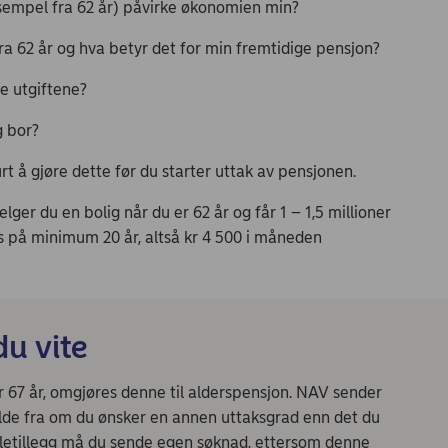
eksempel fra 62 år) påvirke økonomien min?
ra 62 år og hva betyr det for min fremtidige pensjon?
e utgiftene?
g bor?
t å gjøre dette før du starter uttak av pensjonen.
elger du en bolig når du er 62 år og får 1 – 1,5 millioner
es på minimum 20 år, altså kr 4 500 i måneden
du vite
 67 år, omgjøres denne til alderspensjon. NAV sender
lde fra om du ønsker en annen uttaksgrad enn det du
lletillegg må du sende egen søknad, ettersom denne