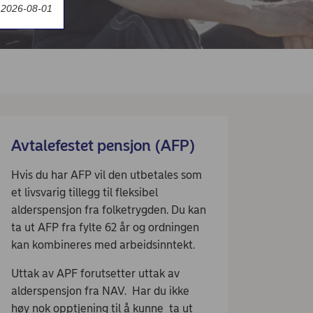
t 2026-08-01
Avtalefestet pensjon (AFP)
Hvis du har AFP vil den utbetales som
et livsvarig tillegg til fleksibel
alderspensjon fra folketrygden. Du kan
ta ut AFP fra fylte 62 år og ordningen
kan kombineres med arbeidsinntekt.
Uttak av APF forutsetter uttak av
alderspensjon fra NAV. Har du ikke
høy nok opptjening til å kunne ta ut