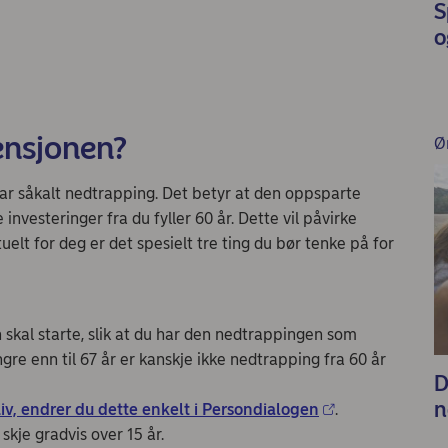
S
o
ensjonen?
Ø
ar såkalt nedtrapping. Det betyr at den oppsparte
 investeringer fra du fyller 60 år. Dette vil påvirke
lt for deg er det spesielt tre ting du bør tenke på for
kal starte, slik at du har den nedtrappingen som
ngre enn til 67 år er kanskje ikke nedtrapping fra 60 år
D
n
iv, endrer du dette enkelt i Persondialogen
.
skje gradvis over 15 år.