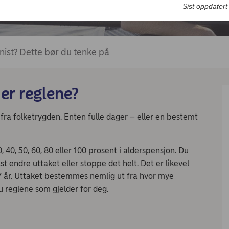
Bedriftsdialogen - Nordea Liv
Sist oppdater
nist? Dette bør du tenke på
er reglene?
fra folketrygden. Enten fulle dager – eller en bestemt
 40, 50, 60, 80 eller 100 prosent i alderspensjon. Du
 endre uttaket eller stoppe det helt. Det er likevel
7 år. Uttaket bestemmes nemlig ut fra hvor mye
 reglene som gjelder for deg.