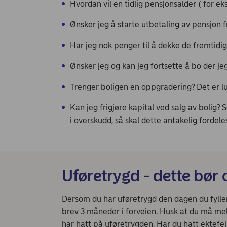
Hvordan vil en tidlig pensjonsalder ( for 
Ønsker jeg å starte utbetaling av pensjon f
Har jeg nok penger til å dekke de fremtidig
Ønsker jeg og kan jeg fortsette å bo der je
Trenger boligen en oppgradering? Det er lur
Kan jeg frigjøre kapital ved salg av bolig? S
i overskudd, så skal dette antakelig fordel
Uføretrygd - dette bør 
Dersom du har uføretrygd den dagen du fyller
brev 3 måneder i forveien. Husk at du må me
har hatt på uføretrygden. Har du hatt ektefe