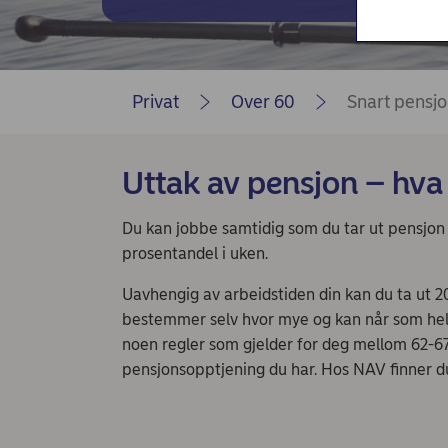
Nordea Liv (nettside)
Persondialogen - Nordea Liv
Privat
Over 60
Snart pensjo
Uttak av pensjon – hva 
Du kan jobbe samtidig som du tar ut pensjon 
prosentandel i uken.
Uavhengig av arbeidstiden din kan du ta ut 20,
bestemmer selv hvor mye og kan når som helst
noen regler som gjelder for deg mellom 62-6
pensjonsopptjening du har. Hos NAV finner du