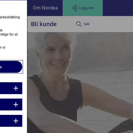
ate Banking
Om Nordea
Logg inn
markedsføring
service
Bli kunde
Søk
LOGG INN
Lukk
le
dige for at
Nettbank Privat
n vi
e
Nordea Business
Nordea Corporate
ndre eller fullfør private lånesøknader
Mine lånesøknader