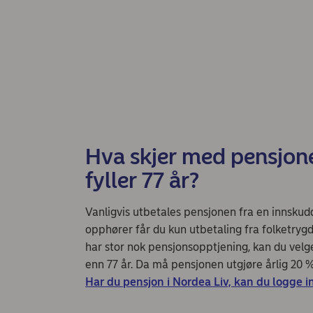
Hva skjer med pensjone
fyller 77 år?
Vanligvis utbetales pensjonen fra en innskudds
opphører får du kun utbetaling fra folketrygd
har stor nok pensjonsopptjening, kan du velg
enn 77 år. Da må pensjonen utgjøre årlig 20 %
Har du pensjon i Nordea Liv, kan du logge i