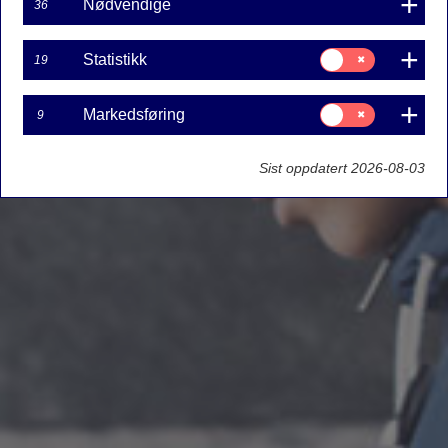
Nødvendige
36
Samtykke
Statistikk
19
til:
Statistikk
Samtykke
Markedsføring
9
til:
Markedsføring
Sist oppdatert 2026-08-03