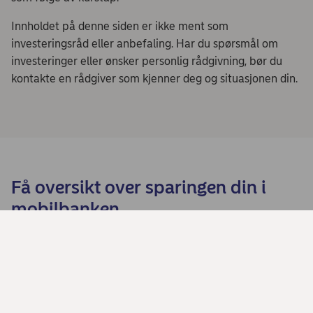
Innholdet på denne siden er ikke ment som
investeringsråd eller anbefaling. Har du spørsmål om
investeringer eller ønsker personlig rådgivning, bør du
kontakte en rådgiver som kjenner deg og situasjonen din.
Få oversikt over sparingen din i
mobilbanken
Last ned mobilbanken
Du velger om du skal laste ned til iPhone/iPad eller
Android i neste steg.