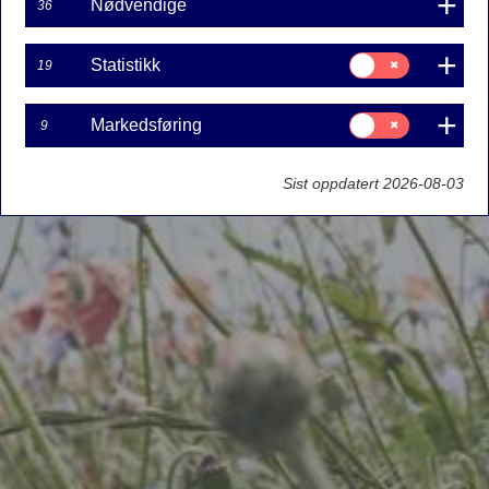
Nødvendige
36
Samtykke
Statistikk
19
til:
Statistikk
Samtykke
Markedsføring
9
til:
Markedsføring
Sist oppdatert 2026-08-03