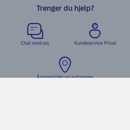
Trenger du hjelp?
Chat med oss
Kundeservice Privat
Åpningstider og automater
Hjelp