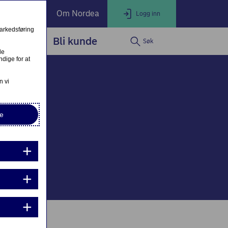
ate Banking
Om Nordea
Logg inn
markedsføring
service
Bli kunde
Søk
LOGG INN
Lukk
le
dige for at
Nettbank Privat
n vi
e
Nordea Business
Nordea Corporate
ndre eller fullfør private lånesøknader
Mine lånesøknader