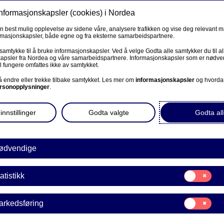
informasjonskapsler (cookies) i Nordea
Privat
Bedrift
Priv
en best mulig opplevelse av sidene våre, analysere trafikken og vise deg relevant 
ormasjonskapsler, både egne og fra eksterne samarbeidspartnere.
Våre produkter
Fagforbund
Kunde
R
 samtykke til å bruke informasjonskapsler. Ved å velge Godta alle samtykker du til al
apsler fra Nordea og våre samarbeidspartnere. Informasjonskapsler som er nødven
l fungere omfattes ikke av samtykket.
BEDRIFT
 å endre eller trekke tilbake samtykket. Les mer om
informasjonskapsler
og hvorda
rsonopplysninger
.
er
Corporate Netbank
innstillinger
Godta valgte
Godta all
AutoFX Hedging
smarkedet, og få innsikt i
g.
Bedriftens dokumenter
ødvendige
Våre sider -kundeinformasjon
Samtykke
atistikk
E
til:
VPS Investortjenester
Statistikk
Samtykke
arkedsføring
VPS Foretakstjenester
til:
Investeringsnyheter
Markedsføring