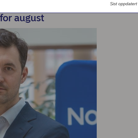
Bedriftsdialogen - Nordea Liv
Sist oppdater
for august