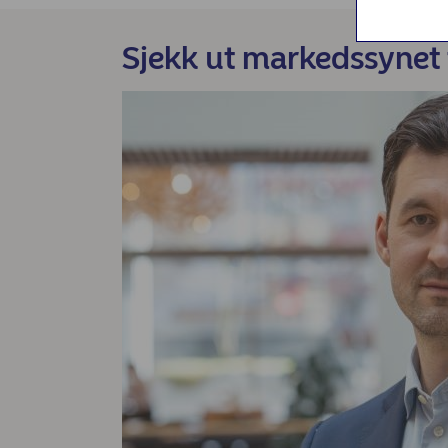
Nordea Liv (nettside)
Persondialogen - Nordea Liv
Sjekk ut markedssynet 