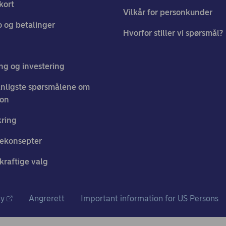
kort
Vilkår for personkunder
 og betalinger
Hvorfor stiller vi spørsmål?
ng og investering
nligste spørsmålene om
jon
kring
ekonsepter
raftige valg
cy
Angrerett
Important information for US Persons