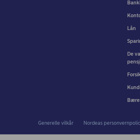
Bank
Konto
Lån
Spari
De va
pens
Forsi
Kund
Bærek
Generelle vilkår
Nordeas personvernpoli