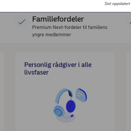
emium
Bedriftsdialogen - Nordea Liv
Sist oppdater
Familiefordeler
Premium Next-fordeler til familiens
yngre medlemmer
Personlig rådgiver i alle
livsfaser