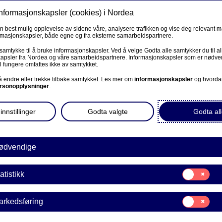
informasjonskapsler (cookies) i Nordea
Privat
Bedrift
Priv
en best mulig opplevelse av sidene våre, analysere trafikken og vise deg relevant 
ormasjonskapsler, både egne og fra eksterne samarbeidspartnere.
Våre produkter
Fagforbund
Kunde
R
 samtykke til å bruke informasjonskapsler. Ved å velge Godta alle samtykker du til al
apsler fra Nordea og våre samarbeidspartnere. Informasjonskapsler som er nødven
l fungere omfattes ikke av samtykket.
BEDRIFT
 å endre eller trekke tilbake samtykket. Les mer om
informasjonskapsler
og hvorda
rsonopplysninger
.
Corporate Netbank
innstillinger
Godta valgte
Godta all
AutoFX Hedging
kontakter oss, ekstra gode
er. I tillegg får du flere
Bedriftens dokumenter
ødvendige
Våre sider -kundeinformasjon
Samtykke
atistikk
E
til:
VPS Investortjenester
Statistikk
Samtykke
arkedsføring
VPS Foretakstjenester
til:
Markedsføring