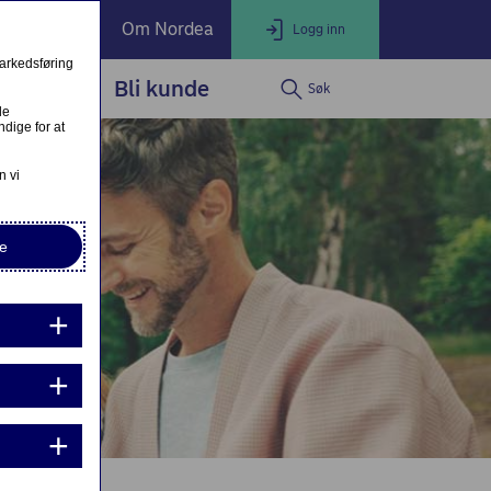
ate Banking
Om Nordea
Logg inn
markedsføring
service
Bli kunde
Søk
LOGG INN
Lukk
le
dige for at
Nettbank Privat
n vi
e
Nordea Business
Nordea Corporate
ndre eller fullfør private lånesøknader
Mine lånesøknader