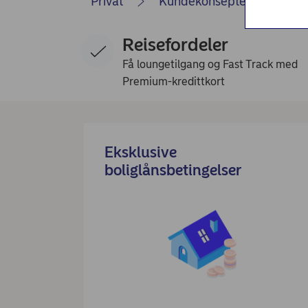
Privat
Kundekonsepter
Pr
Nordea Liv (nettside)
Persondialogen - Nordea Liv
Reisefordeler
Få loungetilgang og Fast Track med
Premium-kredittkort
Eksklusive
boliglånsbetingelser