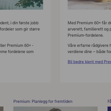
dent, i din første jobb
Med Premium 60+ får du 
 fordeler som gir større
arverett, familierett og p
Premium-fordelene.
eller Premium 60+ -
Våre erfarne rådgivere h
amme fordelene som
verdiene dine – både for
Bli bedre kjent med Pr
Premium: Planlegg for fremtiden
F