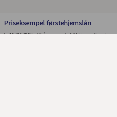
Priseksempel førstehjemslån
kr 2 000 000,00 o/25 år, nom. rente 5,24 % p.a., eff. rente
5,44 % p.a. Totale kostnader: kr 3 614 947,00
Søk om lån til bolig
Del denne siden
Trenger du hjelp?