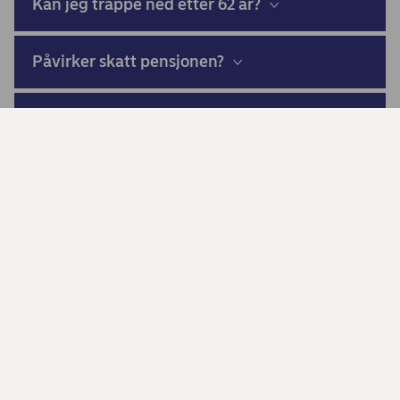
Kan jeg trappe ned etter 62 år?
Påvirker skatt pensjonen?
Hvordan sikre stabil pensjon?
Skal jeg prioritere nedbetaling av gjeld før
pensjon?
Snakk med en pensjonsrådgiver