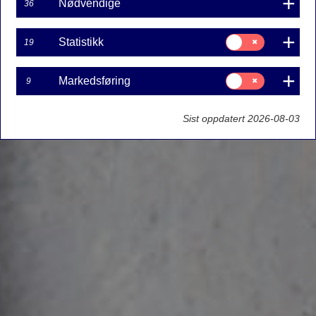
Nødvendige
36
Samtykke
Statistikk
19
til:
Statistikk
Samtykke
Markedsføring
9
til:
Markedsføring
Sist oppdatert 2026-08-03