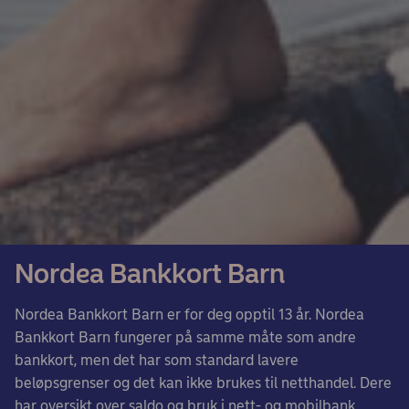
Nordea Bankkort Barn
Nordea Bankkort Barn er for deg opptil 13 år. Nordea
Bankkort Barn fungerer på samme måte som andre
bankkort, men det har som standard lavere
beløpsgrenser og det kan ikke brukes til netthandel. Dere
har oversikt over saldo og bruk i nett- og mobilbank.