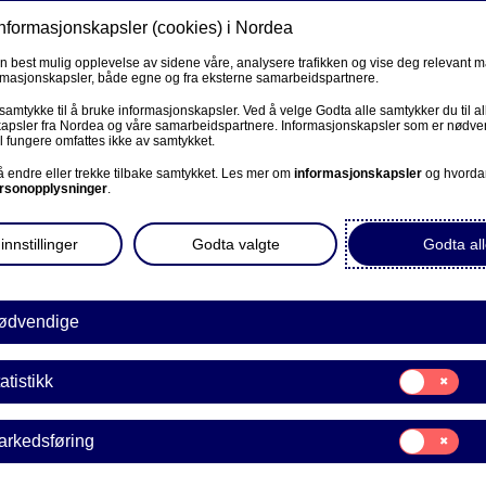
informasjonskapsler (cookies) i Nordea
Privat
Bedrift
Priv
en best mulig opplevelse av sidene våre, analysere trafikken og vise deg relevant 
ormasjonskapsler, både egne og fra eksterne samarbeidspartnere.
Våre produkter
Fagforbund
Kunde
R
 samtykke til å bruke informasjonskapsler. Ved å velge Godta alle samtykker du til al
apsler fra Nordea og våre samarbeidspartnere. Informasjonskapsler som er nødven
l fungere omfattes ikke av samtykket.
BEDRIFT
 å endre eller trekke tilbake samtykket. Les mer om
informasjonskapsler
og hvorda
rsonopplysninger
.
r
Corporate Netbank
innstillinger
Godta valgte
Godta all
AutoFX Hedging
ng mellom kontoene dine,
ordea.
Bedriftens dokumenter
ødvendige
Våre sider -kundeinformasjon
Samtykke
atistikk
E
til:
VPS Investortjenester
Statistikk
Samtykke
arkedsføring
VPS Foretakstjenester
til:
Markedsføring