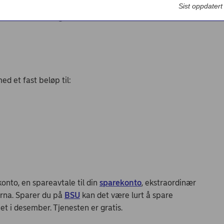
Bedriftsdialogen - Nordea Liv
Sist oppdater
Faste overføringer
ed et fast beløp til:
konto, en spareavtale til din
sparekonto
, ekstraordinær
arna. Sparer du på
BSU
kan det være lurt å spare
et i desember. Tjenesten er gratis.