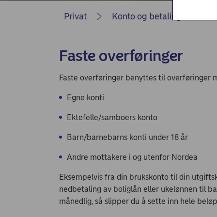
Nordea Liv (nettside)
Privat
Konto og betalinger
Persondialogen - Nordea Liv
Faste overføringer
Faste overføringer benyttes til overføringer m
Egne konti
Ektefelle/samboers konto
Barn/barnebarns konti under 18 år
Andre mottakere i og utenfor Nordea
Eksempelvis fra din brukskonto til din utgifts
nedbetaling av boliglån eller ukelønnen til b
månedlig, så slipper du å sette inn hele beløp