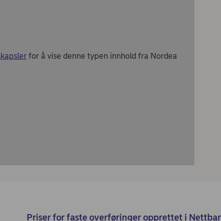
kapsler
for å vise denne typen innhold fra Nordea
Priser for faste overføringer opprettet i Nettb