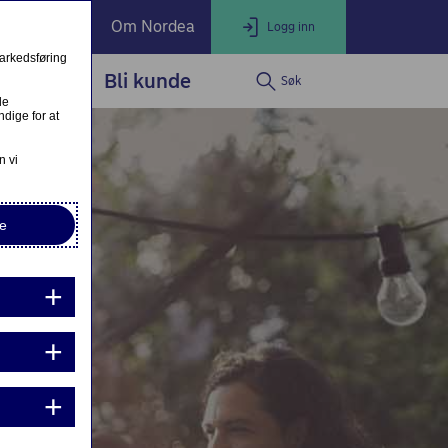
ate Banking
Om Nordea
Logg inn
markedsføring
service
Bli kunde
Søk
LOGG INN
Lukk
le
dige for at
Nettbank Privat
n vi
e
Nordea Business
Nordea Corporate
ndre eller fullfør private lånesøknader
Mine lånesøknader