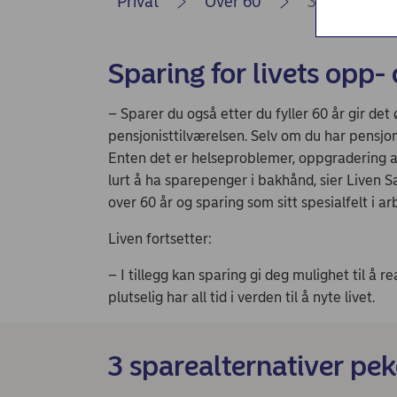
Privat
Over 60
3 måter du k
Nordea Liv (nettside)
Persondialogen - Nordea Liv
Sparing for livets opp-
– Sparer du også etter du fyller 60 år gir det
pensjonisttilværelsen. Selv om du har pensjo
Enten det er helseproblemer, oppgradering av 
lurt å ha sparepenger i bakhånd, sier Liven S
over 60 år og sparing som sitt spesialfelt i a
Liven fortsetter:
– I tillegg kan sparing gi deg mulighet til å 
plutselig har all tid i verden til å nyte livet.
3 sparealternativer pek