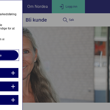
ate Banking
Om Nordea
Logg inn
markedsføring
service
Bli kunde
Søk
LOGG INN
Lukk
le
dige for at
Nettbank Privat
n vi
e
Nordea Business
Nordea Corporate
ndre eller fullfør private lånesøknader
Mine lånesøknader