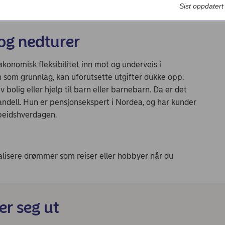
an spare etter 60
Bedriftsdialogen - Nordea Liv
Sist oppdater
 og nedturer
 økonomisk fleksibilitet inn mot og underveis i
n som grunnlag, kan uforutsette utgifter dukke opp.
bolig eller hjelp til barn eller barnebarn. Da er det
andell. Hun er pensjonsekspert i Nordea, og har kunder
rbeidshverdagen.
realisere drømmer som reiser eller hobbyer når du
er seg ut