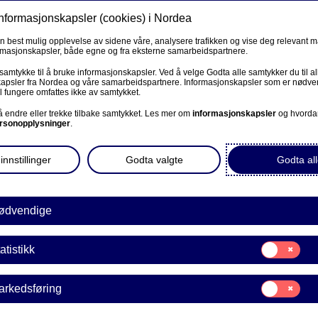
informasjonskapsler (cookies) i Nordea
Privat
Bedrift
Priv
en best mulig opplevelse av sidene våre, analysere trafikken og vise deg relevant 
ormasjonskapsler, både egne og fra eksterne samarbeidspartnere.
Våre produkter
Fagforbund
Kunde
R
 samtykke til å bruke informasjonskapsler. Ved å velge Godta alle samtykker du til al
apsler fra Nordea og våre samarbeidspartnere. Informasjonskapsler som er nødven
l fungere omfattes ikke av samtykket.
BEDRIFT
 å endre eller trekke tilbake samtykket. Les mer om
informasjonskapsler
og hvorda
rsonopplysninger
.
ter 60
Corporate Netbank
innstillinger
Godta valgte
Godta all
AutoFX Hedging
spare best mulig fremover?
 og holder også kurs om
Bedriftens dokumenter
ødvendige
Våre sider -kundeinformasjon
Samtykke
atistikk
E
til:
VPS Investortjenester
Statistikk
Samtykke
arkedsføring
VPS Foretakstjenester
til:
Markedsføring