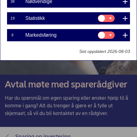
Nødvendige
36
Samtykke
Statistikk
19
til:
Statistikk
Samtykke
Markedsføring
9
til:
Markedsføring
Sist oppdatert 2026-08-03
Avtal møte med sparerådgiver
Har du spørsmål om egen sparing eller ønsker hjelp til å
komme i gang? Alt du trenger å gjøre er å fylle ut
skjemaet, så vil du bli kontaktet av en rådgiver.
Sparing og investering