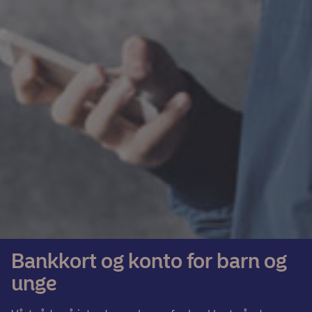
Bankkort og konto for barn og
unge​