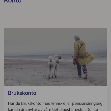
Konto
Brukskonto
Har du Brukskonto med lønns- eller pensjonsinngang
kan du dra nytte av våre betalingstjenester. Du har