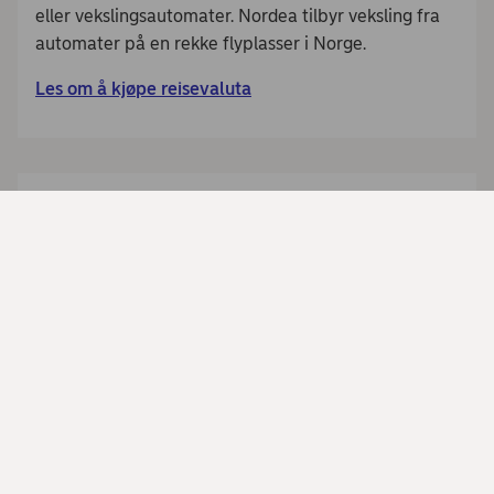
eller vekslingsautomater. Nordea tilbyr veksling fra
automater på en rekke flyplasser i Norge.
Les om å kjøpe reisevaluta
Veksle tilbake reisevaluta
Når du kommer hjem fra reise, kan du veksle
gjenværende utenlandske sedler tilbake til norske
kroner i våre innskuddsautomater og
vekslingsautomater.
Du finner en oversikt over automater her.
Les om å veksle tilbake reisevaluta