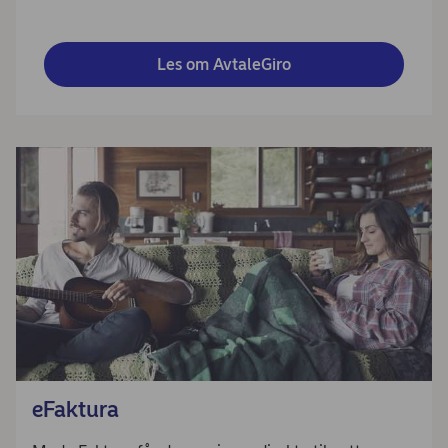
Les om AvtaleGiro
eFaktura