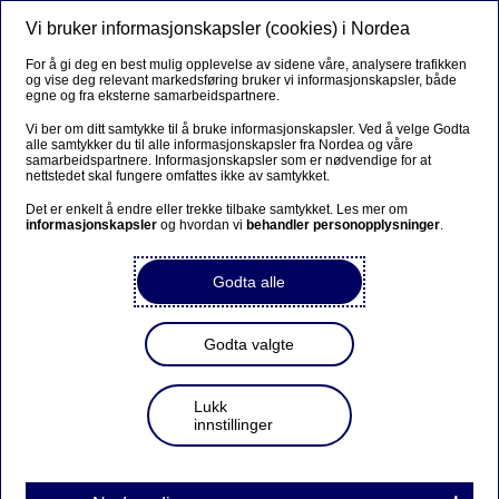
Vi bruker informasjonskapsler (cookies) i Nordea
Meny
Søk
Logg inn
For å gi deg en best mulig opplevelse av sidene våre, analysere trafikken
og vise deg relevant markedsføring bruker vi informasjonskapsler, både
egne og fra eksterne samarbeidspartnere.
Vi ber om ditt samtykke til å bruke informasjonskapsler. Ved å velge Godta
alle samtykker du til alle informasjonskapsler fra Nordea og våre
samarbeidspartnere. Informasjonskapsler som er nødvendige for at
nettstedet skal fungere omfattes ikke av samtykket.
Det er enkelt å endre eller trekke tilbake samtykket. Les mer om
informasjonskapsler
og hvordan vi
behandler personopplysninger
.
Søk om boliglån
Godta alle
Så hyggelig at du vil ha boliglånet ditt hos oss. Her kan du
Godta valgte
enkelt søke, flytte og endre boliglån.
Lukk
innstillinger
Boliglån