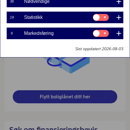
Nødvendige
36
Flytt boliglånet til oss
Samtykke
Statistikk
19
til:
Statistikk
Samtykke
Markedsføring
9
til:
Markedsføring
Sist oppdatert 2026-08-03
Flytt boliglånet ditt her
Søk om finansieringsbevis