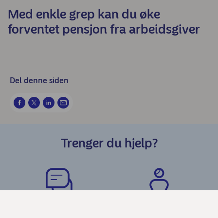
Med enkle grep kan du øke
forventet pensjon fra arbeidsgiver
Del denne siden
Trenger du hjelp?
Chat med oss
Kundeservice Privat