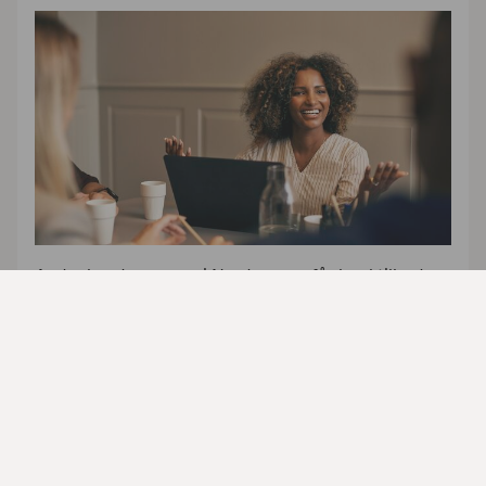
Andre kundegrupper i Nordea som får banktilbud
tilpasset unike behov:
Private Banking
Premium
Premium 60+
Premium Next