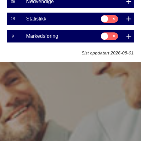
Nødvendige
36
Samtykke
Statistikk
19
til:
Statistikk
Samtykke
Markedsføring
9
til:
Markedsføring
Sist oppdatert 2026-08-01