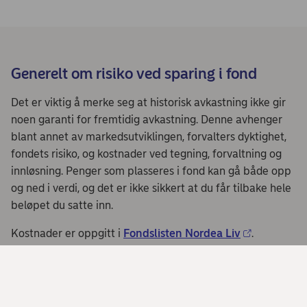
Generelt om risiko ved sparing i fond
Det er viktig å merke seg at historisk avkastning ikke gir
noen garanti for fremtidig avkastning. Denne avhenger
blant annet av markedsutviklingen, forvalters dyktighet,
fondets risiko, og kostnader ved tegning, forvaltning og
innløsning. Penger som plasseres i fond kan gå både opp
og ned i verdi, og det er ikke sikkert at du får tilbake hele
beløpet du satte inn.
Kostnader er oppgitt i
Fondslisten Nordea Liv
.
Du kan sammenligne våre priser med priser fra andre
selskaper på
Finansportalen.no