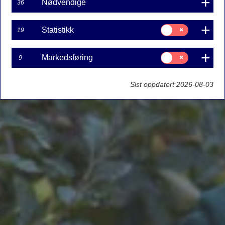
Nødvendige
36
Samtykke
Statistikk
19
til:
Statistikk
Samtykke
Markedsføring
9
til:
Markedsføring
Sist oppdatert 2026-08-03