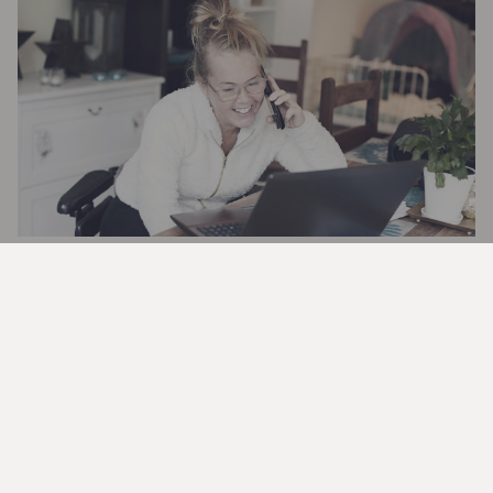
Les våre gode råd om bruk av
kredittkort
Spørsmål om kredittkort?
Her finner du svar på spørsmålene dine