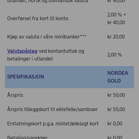
utlandet, norsk og utenlandsk valuta**
kr 40,00
2,00 % +
Overførsel fra kort til konto
kr 40,00
Kjøp av valuta i våre minibanker***
kr 20,00
Valutapåslag
ved kontantuttak og
2,00 %
betalinger i utlandet
NORDEA
SPESIFIKASJON
GOLD
Årspris
kr 50,00
Årspris tilleggskort til ektefelle/samboer
kr 50,00
Erstatningskort p.g.a. mistet/ødelagt kort
kr 0,00
Betaling/varekjøp
kr 0,00