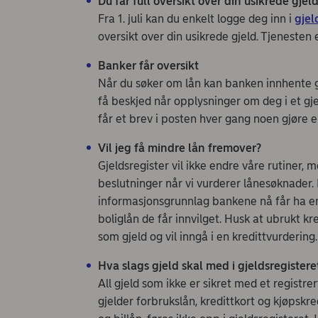
Du får full oversikt over din usikrede gjel
Fra 1. juli kan du enkelt logge deg inn i
gjel
oversikt over din usikrede gjeld. Tjenesten 
Banker får oversikt
Når du søker om lån kan banken innhente g
få beskjed når opplysninger om deg i et gj
får et brev i posten hver gang noen gjøre e
Vil jeg få mindre lån fremover?
Gjeldsregister vil ikke endre våre rutiner, m
beslutninger når vi vurderer lånesøknader.
informasjonsgrunnlag bankene nå får ha en
boliglån de får innvilget. Husk at ubrukt kr
som gjeld og vil inngå i en kredittvurdering
Hva slags gjeld skal med i gjeldsregistere
All gjeld som ikke er sikret med et registrer
gjelder forbrukslån, kredittkort og kjøpskr