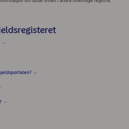
 Informasjon om disse finnes i andre offentlige registre,
eldsregisteret
gjeldsportalen?
?