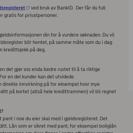
d
dsregisteret
ved bruk av BankID. Der får du full
er gratis for privatpersoner.
jeldsinformasjonen din for å vurdere søknaden. Du vil
eldsregister blir hentet, på samme måte som du i dag
n kredittsjekk på deg.
en det gjør oss enda bedre rustet til å ta riktige
 For en del kunder kan det utvidede
 direkte innvirkning på for eksempel hvor mye
editt på kortet (altså hele kredittrammen) vil bli regnet
.
t?
t pant i noe du eier skal med i gjeldsregisteret. Det
editt. Lån som er sikret med pant, for eksempel boliglån