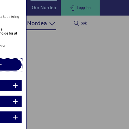
ate Banking
Om Nordea
Logg inn
markedsføring
Om Nordea
Søk
LOGG INN
Lukk
le
dige for at
Nettbank Privat
n vi
e
Nordea Business
Nordea Corporate
ndre eller fullfør private lånesøknader
Mine lånesøknader