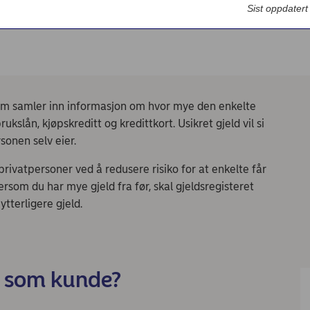
Bedriftsdialogen - Nordea Liv
Sist oppdater
som samler inn informasjon om hvor mye den enkelte
ukslån, kjøpskreditt og kredittkort. Usikret gjeld vil si
rsonen selv eier.
rivatpersoner ved å redusere risiko for at enkelte får
 Dersom du har mye gjeld fra før, skal gjeldsregisteret
 ytterligere gjeld.
g som kunde?