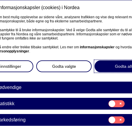
informasjonskapsler (cookies) i Nordea
Privat
Bedrift
Priv
en best mulig opplevelse av sidene våre, analysere trafikken og vise deg relevant 
ormasjonskapsler, både egne og fra eksterne samarbeidspartnere.
R
 samtykke til å bruke informasjonskapsler. Ved å velge Godta alle samtykker du til al
apsler fra Nordea og våre samarbeidspartnere. Informasjonskapsler som er nødven
l fungere omfattes ikke av samtykket.
BEDRIFT
 å endre eller trekke tilbake samtykket. Les mer om
informasjonskapsler
og hvorda
rsonopplysninger
.
 hva betyr
Corporate Netbank
innstillinger
Godta valgte
Godta all
AutoFX Hedging
Bedriftens dokumenter
ødvendige
Nå kan du og bankene enkelt
Våre sider -kundeinformasjon
Samtykke
atistikk
E
til:
VPS Investortjenester
Statistikk
Samtykke
arkedsføring
VPS Foretakstjenester
til:
Markedsføring