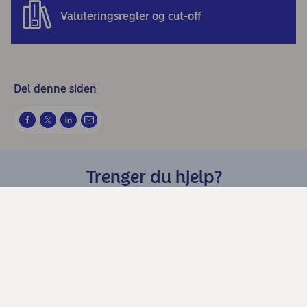
Valuteringsregler og cut-off
Del denne siden
Trenger du hjelp?
Chat med oss
Kundeservice Privat