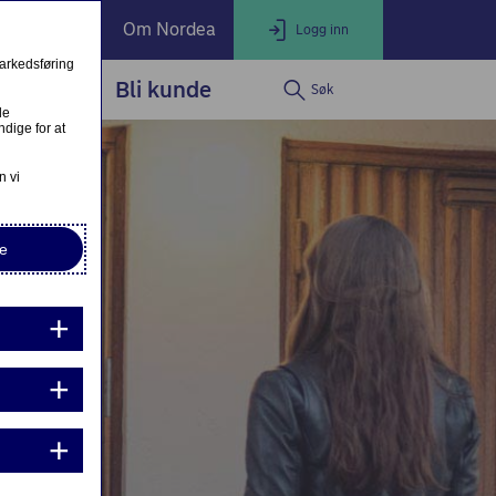
ate Banking
Om Nordea
Logg inn
markedsføring
service
Bli kunde
Søk
LOGG INN
Lukk
le
dige for at
Nettbank Privat
n vi
e
Nordea Business
Nordea Corporate
ndre eller fullfør private lånesøknader
Mine lånesøknader