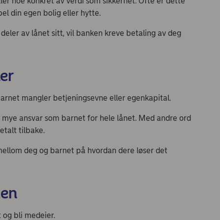
ller noe konkret av verdi som sikkerhet. Ofte er dette
l din egen bolig eller hytte.
deler av lånet sitt, vil banken kreve betaling av deg
er
rnet mangler betjeningsevne eller egenkapital.
 mye ansvar som barnet for hele lånet. Med andre ord
etalt tilbake.
 mellom deg og barnet på hvordan dere løser det
men
og bli medeier.