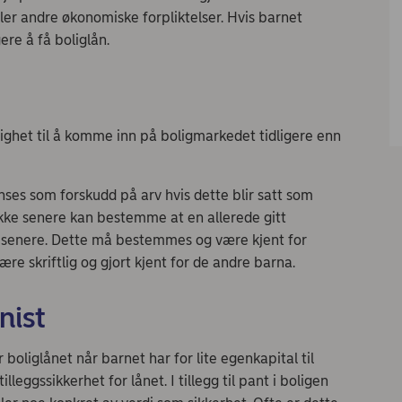
ller andre økonomiske forpliktelser. Hvis barnet
gere å få boliglån.
lighet til å komme inn på boligmarkedet tidligere enn
nses som forskudd på arv hvis dette blir satt som
 ikke senere kan bestemme at en allerede gitt
n senere. Dette må bestemmes og være kjent for
re skriftlig og gjort kjent for de andre barna.
nist
 boliglånet når barnet har for lite egenkapital til
leggssikkerhet for lånet. I tillegg til pant i boligen