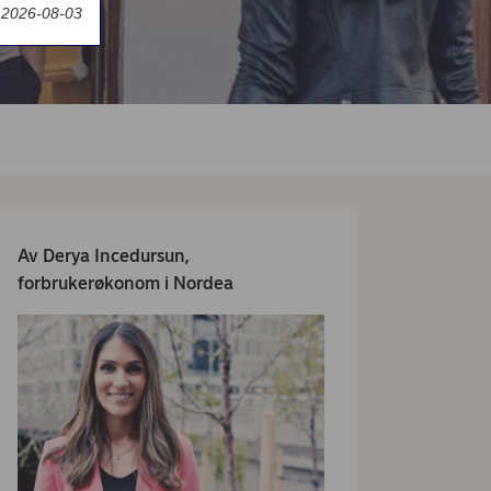
t 2026-08-03
Av
Derya Incedursun,
f
orbrukerøkonom i Nordea