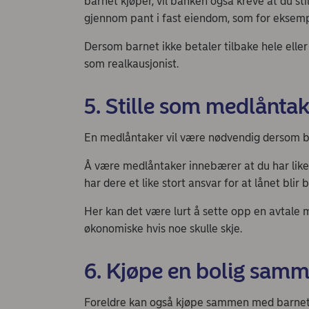
barnet kjøper, vil banken også kreve at du sti
gjennom pant i fast eiendom, som for eksempe
Dersom barnet ikke betaler tilbake hele eller 
som realkausjonist.
5. Stille som medlåntak
En medlåntaker vil være nødvendig dersom ba
Å være medlåntaker innebærer at du har like
har dere et like stort ansvar for at lånet blir b
Her kan det være lurt å sette opp en avtale
økonomiske hvis noe skulle skje.
6. Kjøpe en bolig sam
Foreldre kan også kjøpe sammen med barnet 