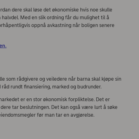
rdan dere skal løse det økonomiske hvis noe skulle
 halvdel. Med en slik ordning får du mulighet til å
orhåpentligvis oppnå avkastning når boligen senere
en.
olle som rådgivere og veiledere når barna skal kjøpe sin
d råd rundt finansiering, marked og budrunder.
arkedet er en stor økonomisk forpliktelse. Det er
r dere tar beslutningen. Det kan også være lurt å søke
n eiendomsmegler før man tar en avgjørelse.