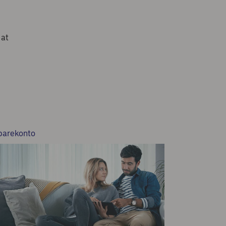
 at
parekonto