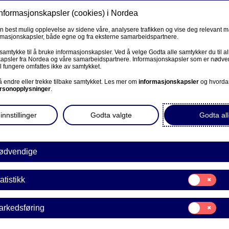
informasjonskapsler (cookies) i Nordea
Privat
Bedrift
Priv
en best mulig opplevelse av sidene våre, analysere trafikken og vise deg relevant 
ormasjonskapsler, både egne og fra eksterne samarbeidspartnere.
Våre produkter
Fagforbund
Kunde
R
 samtykke til å bruke informasjonskapsler. Ved å velge Godta alle samtykker du til al
apsler fra Nordea og våre samarbeidspartnere. Informasjonskapsler som er nødven
l fungere omfattes ikke av samtykket.
BEDRIFT
 å endre eller trekke tilbake samtykket. Les mer om
informasjonskapsler
og hvorda
rsonopplysninger
.
rna inn på
Corporate Netbank
innstillinger
Godta valgte
Godta all
AutoFX Hedging
Bedriftens dokumenter
ødvendige
av til egenkapital, kan det
det for unge
Våre sider -kundeinformasjon
Samtykke
ns 7 tips til foreldre
atistikk
E
til:
VPS Investortjenester
Statistikk
Samtykke
arkedsføring
VPS Foretakstjenester
til:
Markedsføring