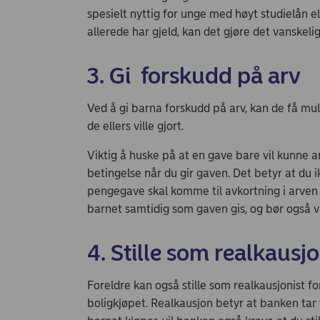
spesielt nyttig for unge med høyt studielån e
allerede har gjeld, kan det gjøre det vanskeli
3. Gi forskudd på arv
Ved å gi barna forskudd på arv, kan de få mu
de ellers ville gjort.
Viktig å huske på at en gave bare vil kunne a
betingelse når du gir gaven. Det betyr at du
pengegave skal komme til avkortning i arve
barnet samtidig som gaven gis, og bør også væ
4. Stille som realkausjo
Foreldre kan også stille som realkausjonist for
boligkjøpet. Realkausjon betyr at banken tar til