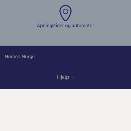
Åpningstider og automater
Hjelp
Kundeservice
Våre produkter
Samtykke lånedokumentasjon
Daglig bruk
Privat
Gode råd om sikkerhet på nett
Nettbank og mobilbank
Bli kunde
Om Nordea
Ris, ros og klager
Kredittkort: Fleksibilitet og gode fordeler