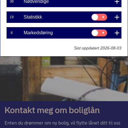
Nødvendige
36
Samtykke
Statistikk
19
til:
Statistikk
Samtykke
Markedsføring
9
til:
Markedsføring
Sist oppdatert 2026-08-03
Kontakt meg om boliglån
Enten du drømmer om ny bolig, vil flytte lånet ditt til oss