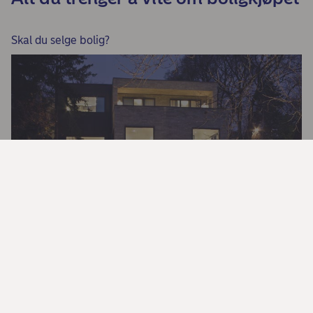
Skal du selge bolig?
PrivatMegleren er vår
eiendomsmeglerkjede
Ta kontroll, et spill om personlig økonomi