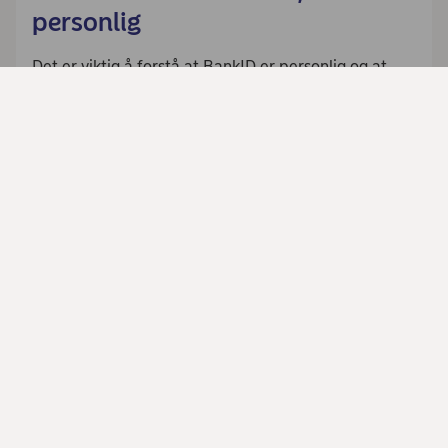
personlig
Det er viktig å forstå at BankID er personlig og at
den ikke skal deles med andre, heller ikke med
familiemedlemmer. BankID er like juridisk bindende
som en personlig signatur og den skal derfor ikke
brukes av andre personer enn den BankID er
registrert på.
Hvis vi oppdager at du bruker BankID til en annen
person, er vi pålagt å sperre BankID og det kan
skape problemer for dere da det tar tid å rydde opp
i.
Del denne siden