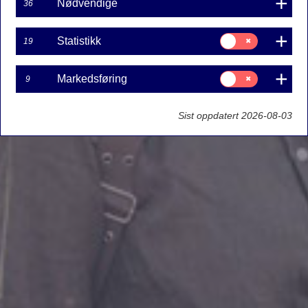
Nødvendige
36
Samtykke
Statistikk
19
til:
Statistikk
Samtykke
Markedsføring
9
til:
Markedsføring
Sist oppdatert 2026-08-03