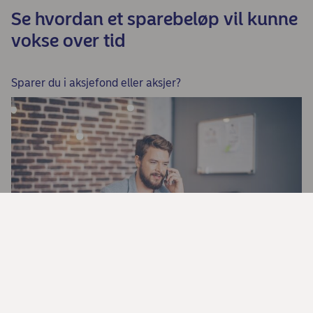
Se hvordan et sparebeløp vil kunne
vokse over tid
Sparer du i aksjefond eller aksjer?
Aksjesparekonto – skattegunstig og
fleksibel