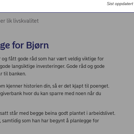
Bedriftsdialogen - Nordea Liv
Sist oppdater
r lik livskvalitet
ge for Bjørn
 og fått gode råd som har vært veldig viktige for
 gode langsiktige investeringer. Gode råd og gode
r til banken.
 kjenner historien din, så er det kjapt til poenget.
rådgiverbank hvor du kan sparre med noen når du
satt står med begge beina godt plantet i arbeidslivet.
, samtidig som han har begynt å planlegge for