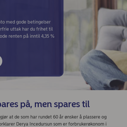
nto med gode betingelser
frie uttak har du frihet til
ode renten på inntil 4,35 %
ares på, men spares til
m gjør at de som har rundet 60 år ønsker å plassere og
orklarer Derya Incedursun som er forbrukerøkonom i