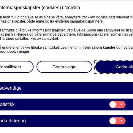
informasjonskapsler (cookies) i Nordea
Privat
Bedrift
Priv
en best mulig opplevelse av sidene våre, analysere trafikken og vise deg relevant 
ormasjonskapsler, både egne og fra eksterne samarbeidspartnere.
Våre produkter
Fagforbund
Kunde
R
 samtykke til å bruke informasjonskapsler. Ved å velge Godta alle samtykker du til al
apsler fra Nordea og våre samarbeidspartnere. Informasjonskapsler som er nødven
l fungere omfattes ikke av samtykket.
BEDRIFT
 å endre eller trekke tilbake samtykket. Les mer om
informasjonskapsler
og hvorda
rsonopplysninger
.
i deg
Corporate Netbank
innstillinger
Godta valgte
Godta all
AutoFX Hedging
Bedriftens dokumenter
ødvendige
r å gi gode råd for å sikre
mmer. Som ser nye
Våre sider -kundeinformasjon
Samtykke
r dem som vil ha mer ut av
atistikk
E
til:
VPS Investortjenester
Statistikk
Samtykke
arkedsføring
VPS Foretakstjenester
til:
Markedsføring