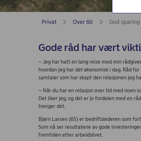
Nordea Liv (nettside)
Persondialogen - Nordea Liv
Privat
Over 60
God sparing e
Gode råd har vært vikti
– Jeg har hatt en lang reise med min rådgiver
hvordan jeg har det økonomisk i dag. Råd for
samtaler som har skapt den relasjonen jeg ha
– Når du har en relasjon over tid med noen som
Det liker jeg, og det er jo fordelen med en 
trenger det.
Bjørn Larsen (65) er bedriftslederen som fort
Som nå ser resultatene av gode investeringer
fremtiden etter arbeidslivet.