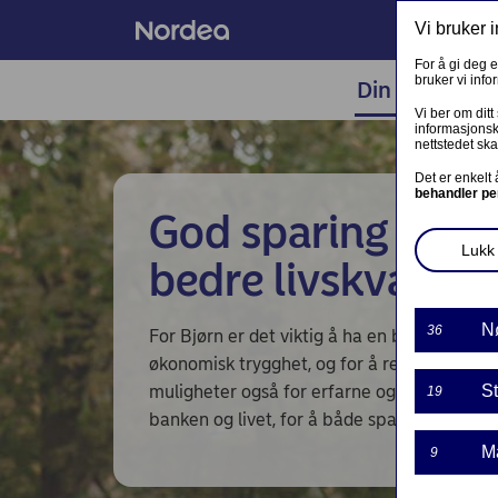
Vi bruker 
For å gi deg 
bruker vi inf
Din økonomi
LOGG INN TIL ANDRE TJENESTE
Vi ber om ditt
informasjonsk
nettstedet ska
PRIVAT
Det er enkelt
behandler pe
God sparing kan g
Kontakt og meldinger
Lukk 
bedre livskvalitet
Samtykke lånedokumentasjon
Mine sider - kundeinformasjon
N
36
For Bjørn er det viktig å ha en bank som like
økonomisk trygghet, og for å realisere drø
Investortjenester
muligheter også for erfarne og lovende. Fo
St
19
Nordea Finance
banken og livet, for å både spare og nyte.
M
9
Fortsett søknad om finansieringsbevis