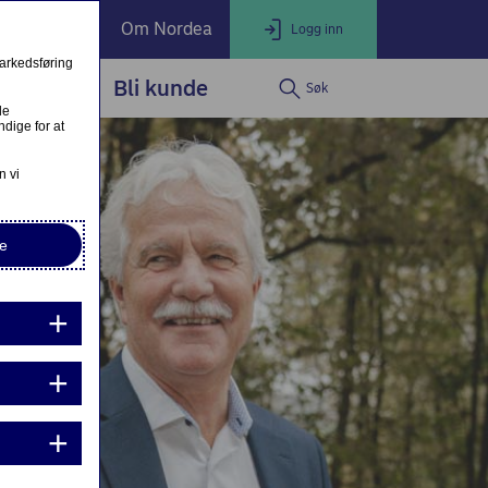
ate Banking
Om Nordea
Logg inn
markedsføring
service
Bli kunde
Søk
LOGG INN
Lukk
le
dige for at
Nettbank Privat
n vi
e
Nordea Business
Nordea Corporate
ndre eller fullfør private lånesøknader
Mine lånesøknader