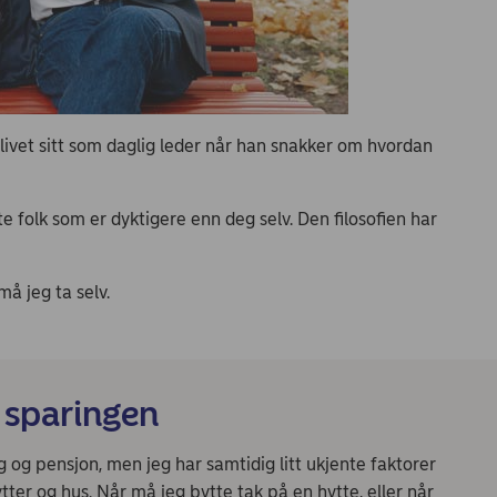
a livet sitt som daglig leder når han snakker om hvordan
te folk som er dyktigere enn deg selv. Den filosofien har
 må jeg ta selv.
 sparingen
g og pensjon, men jeg har samtidig litt ukjente faktorer
tter og hus. Når må jeg bytte tak på en hytte, eller når