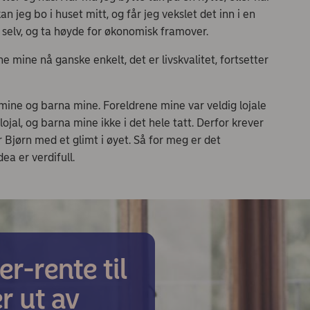
 jeg bo i huset mitt, og får jeg vekslet det inn i en
g selv, og ta høyde for økonomisk framover.
mine nå ganske enkelt, det er livskvalitet, fortsetter
ine og barna mine. Foreldrene mine var veldig lojale
jal, og barna mine ikke i det hele tatt. Derfor krever
r Bjørn med et glimt i øyet. Så for meg er det
ea er verdifull.
er-rente til
r ut av